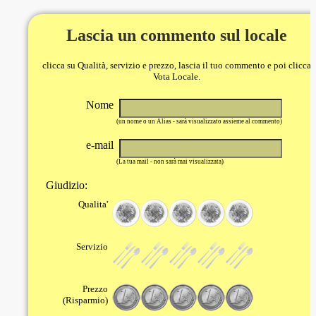
Lascia un commento sul locale
clicca su Qualità, servizio e prezzo, lascia il tuo commento e poi clicca
Vota Locale.
Nome
(un nome o un Alias - sarà visualizzato assieme al commento)
e-mail
(La tua mail - non sarà mai visualizzata)
Giudizio:
Qualita'
Servizio
Prezzo
(Risparmio)