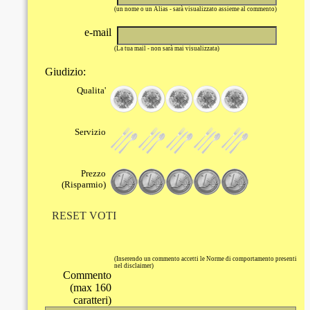
(un nome o un Alias - sarà visualizzato assieme al commento)
e-mail
(La tua mail - non sarà mai visualizzata)
Giudizio:
Qualita'
Servizio
Prezzo
(Risparmio)
RESET VOTI
(Inserendo un commento accetti le Norme di comportamento presenti
nel disclaimer)
Commento
(max 160
caratteri)