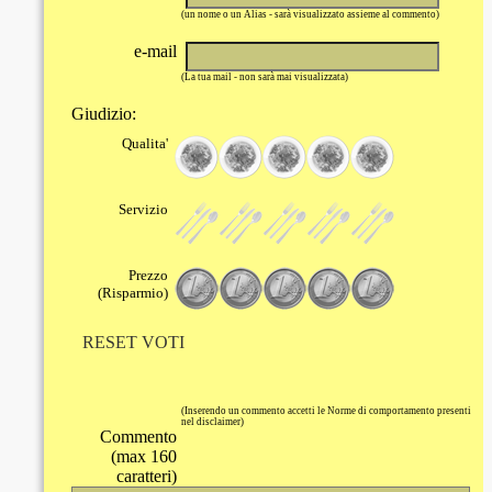
(un nome o un Alias - sarà visualizzato assieme al commento)
e-mail
(La tua mail - non sarà mai visualizzata)
Giudizio:
Qualita'
Servizio
Prezzo
(Risparmio)
RESET VOTI
(Inserendo un commento accetti le Norme di comportamento presenti
nel disclaimer)
Commento
(max 160
caratteri)