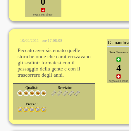
0
segnala un abuso
10/09/2011 - ore 17:08:08
Gianandrea
Peccato aver sistemato quelle
Rank Commento
storiche onde che caratterizzavano
gli scalini: formatesi con il
4
passaggio della gente e con il
trascorrere degli anni.
segnala un abuso
Qualità:
Servizio:
Prezzo: