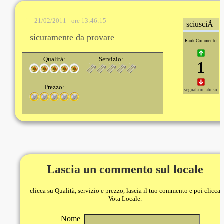
21/02/2011 - ore 13:46:15
sciusciÃ
sicuramente da provare
Rank Commento
Qualità:
Servizio:
1
Prezzo:
segnala un abuso
Lascia un commento sul locale
clicca su Qualità, servizio e prezzo, lascia il tuo commento e poi clicca
Vota Locale.
Nome