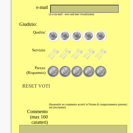
e-mail
(La tua mail - non sarà mai visualizzata)
Giudizio:
Qualita'
Servizio
Prezzo
(Risparmio)
RESET VOTI
(Inserendo un commento accetti le Norme di comportamento presenti
nel disclaimer)
Commento
(max 160
caratteri)