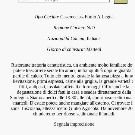
Tipo Cucina
:
Casereccia
-
Forno A Legna
Regione Cucina
:
N/D
Nazionalità Cucina
:
Italiana
Giorno di chiusura:
Martedì
Ristorante trattoria caratteristica, un ambiente molto familiare do
potete trascorrere serate tra amici, in tranquillità oppure guardare
partite di calcio. Tutto ciò mentre gustate la famosa pizza a lung
lievitazione, primi espressi, carne alla griglia, la grande varietà d
fritti, antipasti, insalate, affettati e formaggi. Offre anche la
degustazione di dolci fatti in casa e seadas direttamente dalla
Sardegna. Siamo aperti dalle 19.30 alle 24, con riposo settimanale 
martedì. D'estate potete anche mangiare all'esterno. Ci trovate in
zona Tuscolana, altezza metro Giulio Agricola. Da novembre 20
chiuderemo per riposo settimanale il lunedì.
Segnala imprecisione