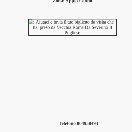
Zona: Appio Latino
-
Telefono 064958493