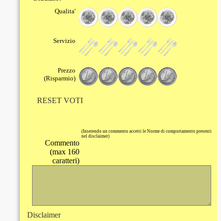
Qualita'
Servizio
Prezzo
(Risparmio)
RESET VOTI
(Inserendo un commento accetti le Norme di comportamento presenti
nel disclaimer)
Commento
(max 160
caratteri)
Disclaimer