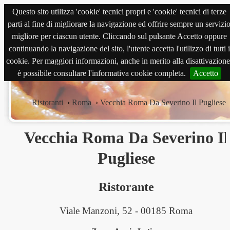
Questo sito utilizza 'cookie' tecnici propri e 'cookie' tecnici di terze
magnabene.com
parti al fine di migliorare la navigazione ed offrire sempre un servizi
migliore per ciascun utente. Cliccando sul pulsante Accetto oppure
continuando la navigazione del sito, l'utente accetta l'utilizzo di tutti i
cookie. Per maggiori informazioni, anche in merito alla disattivazione
è possibile consultare l'informativa cookie completa.
Accetto
Ristoranti
›
Roma
›
Vecchia Roma Da Severino Il Pugliese
Vecchia Roma Da Severino Il
Pugliese
Ristorante
Viale Manzoni, 52 - 00185 Roma