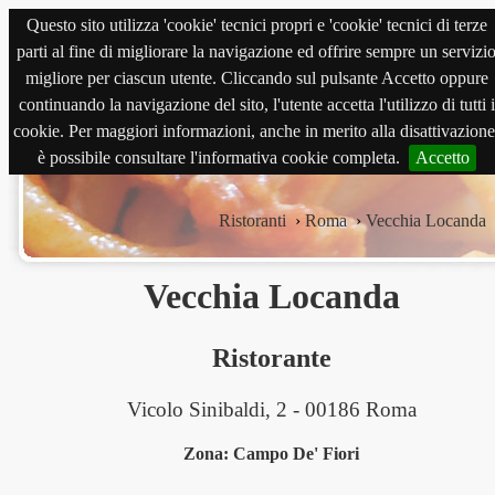
Questo sito utilizza 'cookie' tecnici propri e 'cookie' tecnici di terze
magnabene.com
parti al fine di migliorare la navigazione ed offrire sempre un servizi
migliore per ciascun utente. Cliccando sul pulsante Accetto oppure
continuando la navigazione del sito, l'utente accetta l'utilizzo di tutti i
cookie. Per maggiori informazioni, anche in merito alla disattivazione
è possibile consultare l'informativa cookie completa.
Accetto
Ristoranti
›
Roma
›
Vecchia Locanda
Vecchia Locanda
Ristorante
Vicolo Sinibaldi, 2 - 00186 Roma
Zona: Campo De' Fiori