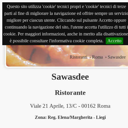
Questo sito utilizza 'cookie' tecnici propri e 'cookie' tecnici di terze
magnabene.com
parti al fine di migliorare la navigazione ed offrire sempre un servizi
migliore per ciascun utente. Cliccando sul pulsante Accetto oppure
continuando la navigazione del sito, l'utente accetta l'utilizzo di tutti i
cookie. Per maggiori informazioni, anche in merito alla disattivazione
è possibile consultare l'informativa cookie completa.
Accetto
Ristoranti
›
Roma
›
Sawasdee
Sawasdee
Ristorante
Viale 21 Aprile, 13/C - 00162 Roma
Zona: Reg. Elena/Margherita - Liegi