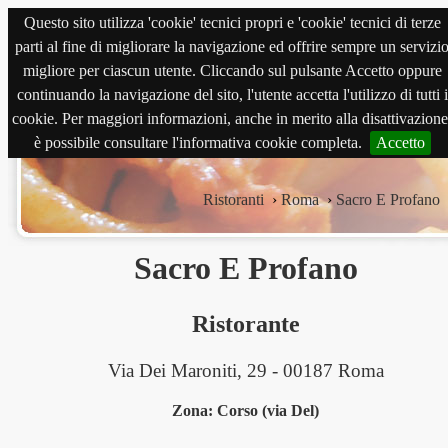
Questo sito utilizza 'cookie' tecnici propri e 'cookie' tecnici di terze
magnabene.com
parti al fine di migliorare la navigazione ed offrire sempre un servizi
migliore per ciascun utente. Cliccando sul pulsante Accetto oppure
continuando la navigazione del sito, l'utente accetta l'utilizzo di tutti i
cookie. Per maggiori informazioni, anche in merito alla disattivazione
è possibile consultare l'informativa cookie completa.
Accetto
Ristoranti
›
Roma
›
Sacro E Profano
Sacro E Profano
Ristorante
Via Dei Maroniti, 29 - 00187 Roma
Zona: Corso (via Del)