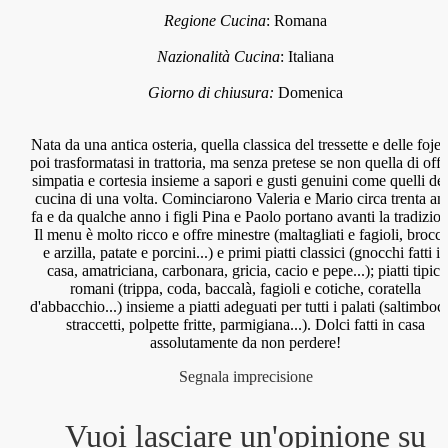
Regione Cucina
:
Romana
Nazionalità Cucina
:
Italiana
Giorno di chiusura:
Domenica
Nata da una antica osteria, quella classica del tressette e delle fojet
poi trasformatasi in trattoria, ma senza pretese se non quella di offr
simpatia e cortesia insieme a sapori e gusti genuini come quelli del
cucina di una volta. Cominciarono Valeria e Mario circa trenta an
fa e da qualche anno i figli Pina e Paolo portano avanti la tradizio
Il menu è molto ricco e offre minestre (maltagliati e fagioli, brocco
e arzilla, patate e porcini...) e primi piatti classici (gnocchi fatti i
casa, amatriciana, carbonara, gricia, cacio e pepe...); piatti tipici
romani (trippa, coda, baccalà, fagioli e cotiche, coratella
d'abbacchio...) insieme a piatti adeguati per tutti i palati (saltimboc
straccetti, polpette fritte, parmigiana...). Dolci fatti in casa
assolutamente da non perdere!
Segnala imprecisione
Vuoi lasciare un'opinione su