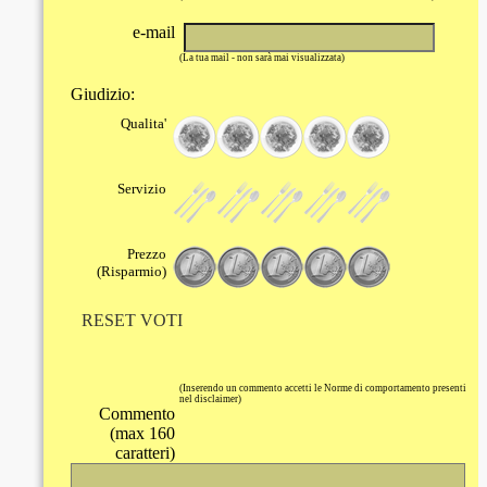
e-mail
(La tua mail - non sarà mai visualizzata)
Giudizio:
Qualita'
Servizio
Prezzo
(Risparmio)
RESET VOTI
(Inserendo un commento accetti le Norme di comportamento presenti
nel disclaimer)
Commento
(max 160
caratteri)