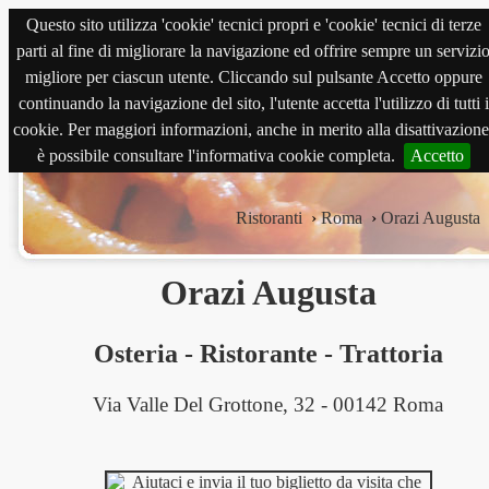
Questo sito utilizza 'cookie' tecnici propri e 'cookie' tecnici di terze
magnabene.com
parti al fine di migliorare la navigazione ed offrire sempre un servizi
migliore per ciascun utente. Cliccando sul pulsante Accetto oppure
continuando la navigazione del sito, l'utente accetta l'utilizzo di tutti i
cookie. Per maggiori informazioni, anche in merito alla disattivazione
è possibile consultare l'informativa cookie completa.
Accetto
Ristoranti
›
Roma
›
Orazi Augusta
Orazi Augusta
Osteria
-
Ristorante
-
Trattoria
Via Valle Del Grottone, 32 - 00142 Roma