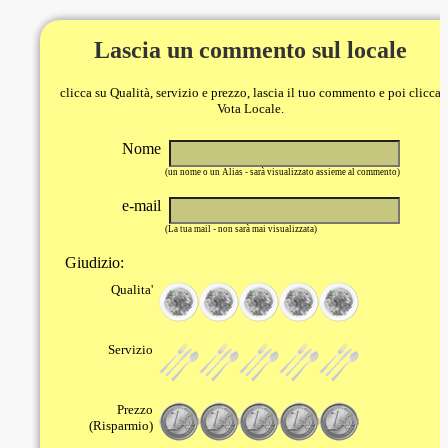
Lascia un commento sul locale
clicca su Qualità, servizio e prezzo, lascia il tuo commento e poi clicca
Vota Locale.
Nome
(un nome o un Alias - sarà visualizzato assieme al commento)
e-mail
(La tua mail - non sarà mai visualizzata)
Giudizio:
Qualita'
Servizio
Prezzo
(Risparmio)