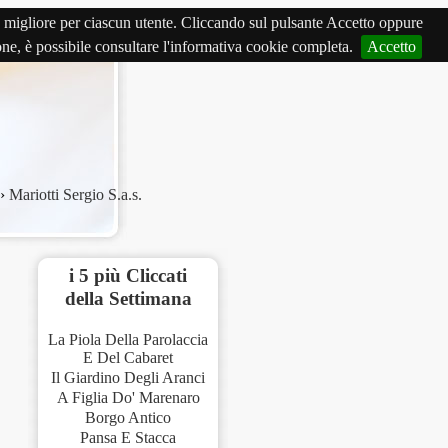
izio migliore per ciascun utente. Cliccando sul pulsante Accetto oppure
ione, è possibile consultare l'informativa cookie completa.
Accetto
›
Mariotti Sergio S.a.s.
i 5 più Cliccati
della Settimana
La Piola Della Parolaccia
E Del Cabaret
Il Giardino Degli Aranci
A Figlia Do' Marenaro
Borgo Antico
Pansa E Stacca