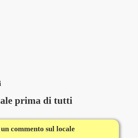
i
le prima di tutti
 un commento sul locale