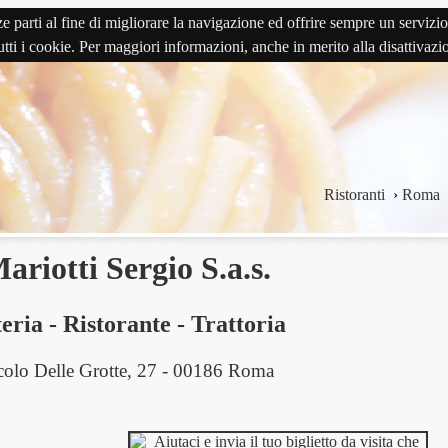
terze parti al fine di migliorare la navigazione ed offrire sempre un serv
 tutti i cookie. Per maggiori informazioni, anche in merito alla disattivaz
Ristoranti
›
Roma
ariotti Sergio S.a.s.
eria
-
Ristorante
-
Trattoria
colo Delle Grotte, 27 - 00186 Roma