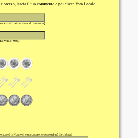
o e prezzo, lascia il tuo commento e poi clicca Vota Locale.
sarà visualizzato assieme al commento)
 mai visualizzata)
 accetti le Norme di comportamento presenti nel disclaimer)