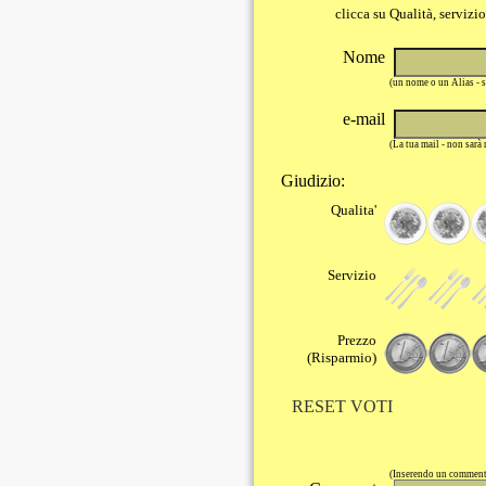
clicca su Qualità, servizi
Nome
(un nome o un Alias - 
e-mail
(La tua mail - non sarà
Giudizio:
Qualita'
Servizio
Prezzo
(Risparmio)
RESET VOTI
(Inserendo un commento