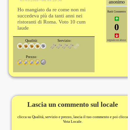
anonimo
Ho mangiato da re come non mi
Rank Commento
succedeva più da tanti anni nei
ristoranti di Roma. Voto 10 cum
0
laude
Qualità:
Servizio:
segnala un abuso
Prezzo:
Lascia un commento sul locale
clicca su Qualità, servizio e prezzo, lascia il tuo commento e poi clicca
Vota Locale.