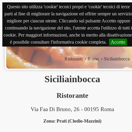
Questo sito utilizza 'cookie' tecnici propri e 'cookie' tecnici di terze
magnabene.com
parti al fine di migliorare la navigazione ed offrire sempre un servizi
migliore per ciascun utente. Cliccando sul pulsante Accetto oppure
continuando la navigazione del sito, l'utente accetta l'utilizzo di tutti i
cookie. Per maggiori informazioni, anche in merito alla disattivazione
è possibile consultare l'informativa cookie completa.
Accetto
Ristoranti
›
Roma
›
Siciliainbocca
Siciliainbocca
Ristorante
Via Faa Di Bruno, 26 - 00195 Roma
Zona: Prati (Clodio-Mazzini)