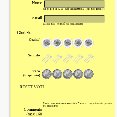
Nome
(un nome o un Alias - sarà visualizzato assieme al commento)
e-mail
(La tua mail - non sarà mai visualizzata)
Giudizio:
Qualita'
Servizio
Prezzo
(Risparmio)
RESET VOTI
(Inserendo un commento accetti le Norme di comportamento presenti
nel disclaimer)
Commento
(max 160