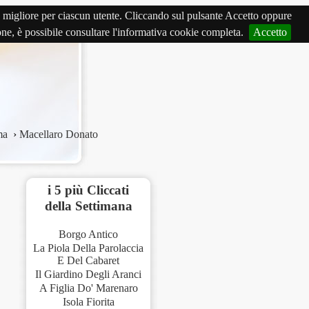
izio migliore per ciascun utente. Cliccando sul pulsante Accetto oppure
ione, è possibile consultare l'informativa cookie completa.
Accetto
ma
›
Macellaro Donato
i 5 più Cliccati
della Settimana
Borgo Antico
La Piola Della Parolaccia
E Del Cabaret
Il Giardino Degli Aranci
A Figlia Do' Marenaro
Isola Fiorita