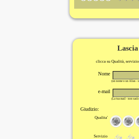
Lascia
clicca su Qualità, servizi
Nome
(un nome o un Alias - 
e-mail
(La tua mail - non sarà
Giudizio:
Qualita'
Servizio