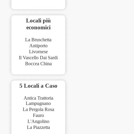
Locali più
economici
La Bruschetta
Antiporto
Livornese
Il Vascello Dai Sardi
Boccea China
5 Locali a Caso
Antica Trattoria
Lampugnano
La Pergola Rosa
Fauro
L'Angolino
La Piazzetta