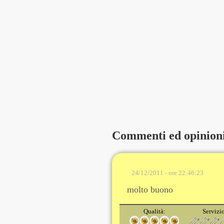
Commenti ed opinion
24/12/2011 - ore 22:46:23
molto buono
Qualità:
Servizi