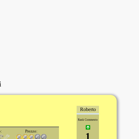
i
Roberto
Rank Commento
o:
Prezzo:
1