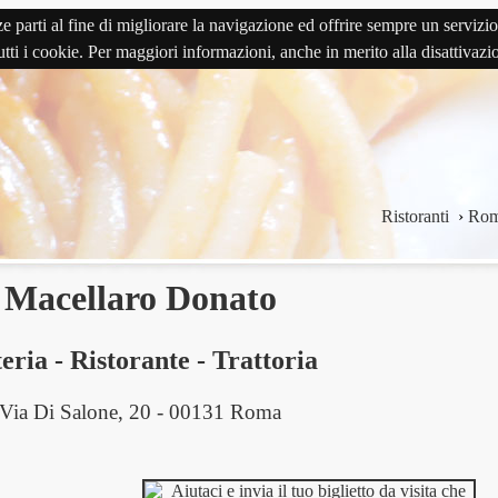
terze parti al fine di migliorare la navigazione ed offrire sempre un serv
 tutti i cookie. Per maggiori informazioni, anche in merito alla disattivaz
Ristoranti
›
Ro
Macellaro Donato
eria
-
Ristorante
-
Trattoria
Via Di Salone, 20 - 00131 Roma