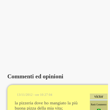
Commenti ed opinioni
13/11/2012 - ore 10:27:04
victor
la pizzeria dove ho mangiato la più
Rank Commento
buona pizza della mia vita;