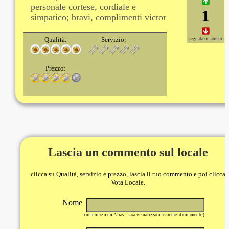
personale cortese, cordiale e
1
simpatico; bravi, complimenti victor
Qualità:
Servizio:
segnala un abuso
Prezzo:
Lascia un commento sul locale
clicca su Qualità, servizio e prezzo, lascia il tuo commento e poi clicca
Vota Locale.
Nome
(un nome o un Alias - sarà visualizzato assieme al commento)