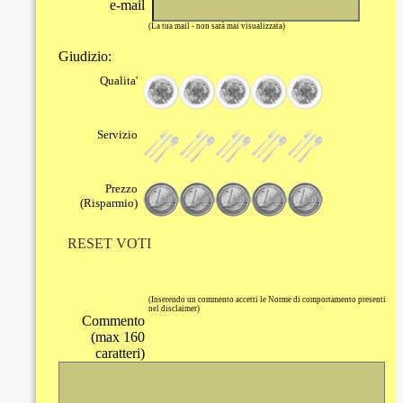
e-mail
(La tua mail - non sarà mai visualizzata)
Giudizio:
Qualita'
Servizio
Prezzo
(Risparmio)
RESET VOTI
(Inserendo un commento accetti le Norme di comportamento presenti
nel disclaimer)
Commento
(max 160
caratteri)