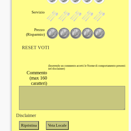
Servizio
Prezzo
(Risparmio)
RESET VOTI
(Inserendo un commento accetti le Norme di comportamento presenti
nel disclaimer)
Commento
(max 160
caratteri)
Disclaimer