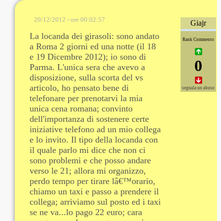
20/12/2012 - ore 00:02:57
Giajr
La locanda dei girasoli: sono andato
Rank Commento
a Roma 2 giorni ed una notte (il 18
e 19 Dicembre 2012); io sono di
0
Parma. L'unica sera che avevo a
disposizione, sulla scorta del vs
articolo, ho pensato bene di
segnala un abuso
telefonare per prenotarvi la mia
unica cena romana; convinto
dell'importanza di sostenere certe
iniziative telefono ad un mio collega
e lo invito. Il tipo della locanda con
il quale parlo mi dice che non ci
sono problemi e che posso andare
verso le 21; allora mi organizzo,
perdo tempo per tirare lâ€™orario,
chiamo un taxi e passo a prendere il
collega; arriviamo sul posto ed i taxi
se ne va...lo pago 22 euro; cara