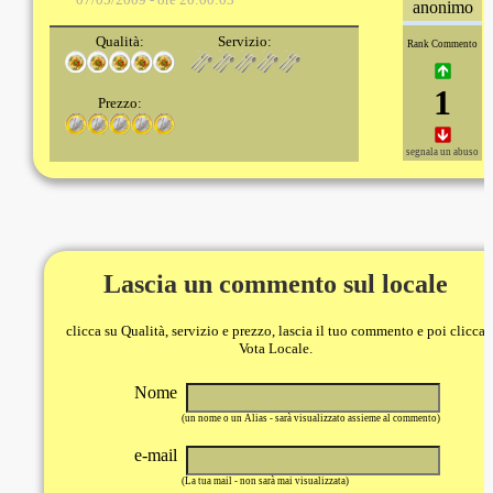
anonimo
Qualità:
Servizio:
Rank Commento
1
Prezzo:
segnala un abuso
Lascia un commento sul locale
clicca su Qualità, servizio e prezzo, lascia il tuo commento e poi clicca
Vota Locale.
Nome
(un nome o un Alias - sarà visualizzato assieme al commento)
e-mail
(La tua mail - non sarà mai visualizzata)