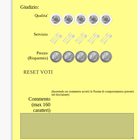
Giudizio:
Qualita'
Servizio
Prezzo
(Risparmio)
RESET VOTI
(Inserendo un commento accetti le Norme di comportamento presenti
nel disclaimer)
Commento
(max 160
caratteri)