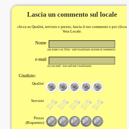
Lascia un commento sul locale
clicca su Qualità, servizio e prezzo, lascia il tuo commento e poi clicca
Vota Locale.
Nome
(un nome o un Alias - sarà visualizzato assieme al commento)
e-mail
(La tua mail - non sarà mai visualizzata)
Giudizio:
Qualita'
Servizio
Prezzo
(Risparmio)