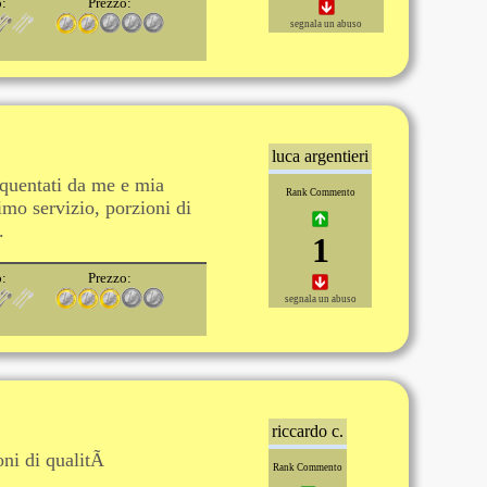
o:
Prezzo:
segnala un abuso
luca argentieri
requentati da me e mia
Rank Commento
imo servizio, porzioni di
.
1
o:
Prezzo:
segnala un abuso
riccardo c.
ioni di qualitÃ
Rank Commento