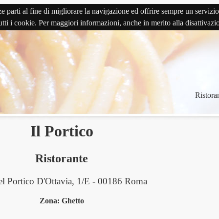
terze parti al fine di migliorare la navigazione ed offrire sempre un serv
 tutti i cookie. Per maggiori informazioni, anche in merito alla disattivaz
Ristoran
Il Portico
Ristorante
el Portico D'Ottavia, 1/E - 00186 Roma
Zona: Ghetto