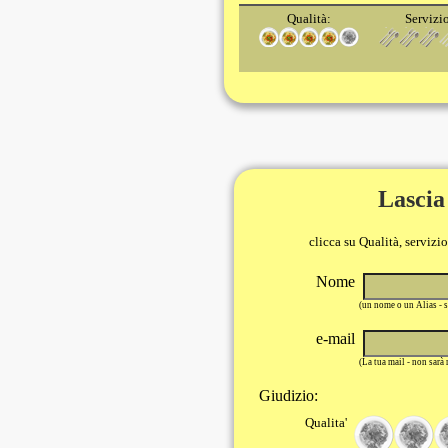
Qualità:
Servizi
Lascia
clicca su Qualità, servizi
Nome
(un nome o un Alias - 
e-mail
(La tua mail - non sarà
Giudizio:
Qualita'