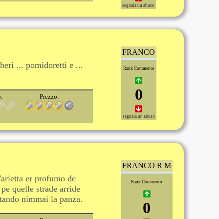
segnala un abuso
FRANCO
heri ... pomidoretti e ...
Rank Commento
0
o:
Prezzo:
segnala un abuso
FRANCO R M
arietta er profumo de
Rank Commento
 pe quelle strade arride
ntando nimmai la panza.
0