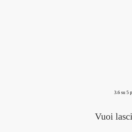
3.6
su 5 p
Vuoi lasc