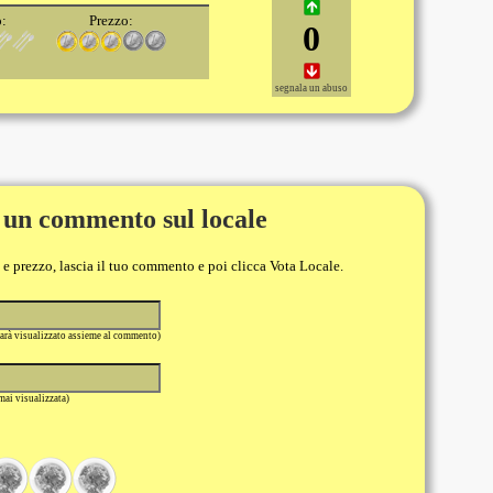
o:
Prezzo:
0
segnala un abuso
 un commento sul locale
o e prezzo, lascia il tuo commento e poi clicca Vota Locale.
sarà visualizzato assieme al commento)
 mai visualizzata)