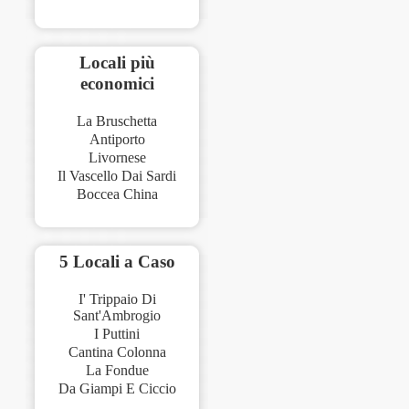
Locali più
economici
La Bruschetta
Antiporto
Livornese
Il Vascello Dai Sardi
Boccea China
5 Locali a Caso
I' Trippaio Di
Sant'Ambrogio
I Puttini
Cantina Colonna
La Fondue
Da Giampi E Ciccio