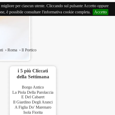
izio migliore per ciascun utente. Cliccando sul pulsante Accetto oppure
ione, è possibile consultare l'informativa cookie completa.
Accetto
ti
›
Roma
›
Il Portico
i 5 più Cliccati
della Settimana
Borgo Antico
La Piola Della Parolaccia
E Del Cabaret
Il Giardino Degli Aranci
A Figlia Do' Marenaro
Isola Fiorita