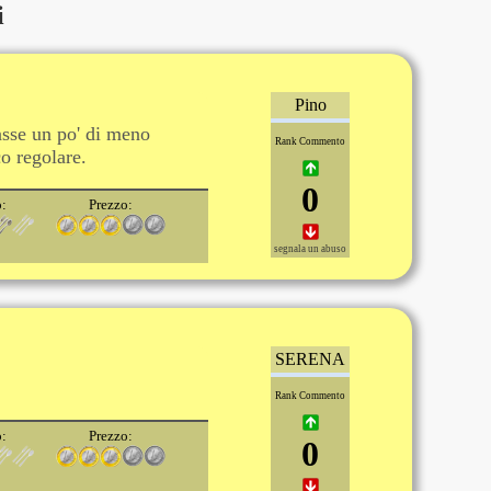
i
Pino
gasse un po' di meno
Rank Commento
o regolare.
0
o:
Prezzo:
segnala un abuso
SERENA
Rank Commento
o:
Prezzo:
0