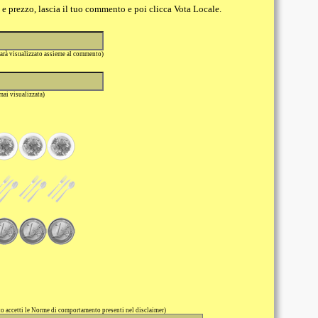
o e prezzo, lascia il tuo commento e poi clicca Vota Locale.
sarà visualizzato assieme al commento)
 mai visualizzata)
 accetti le Norme di comportamento presenti nel disclaimer)