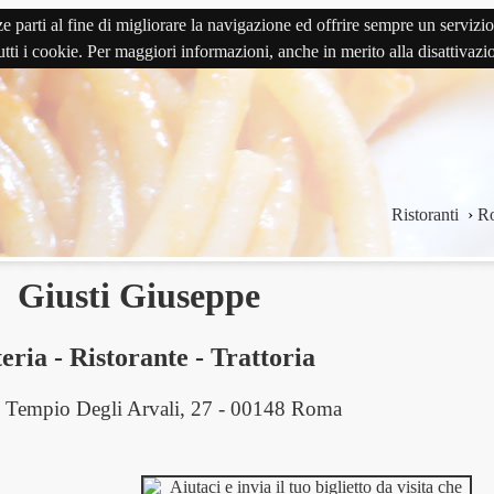
terze parti al fine di migliorare la navigazione ed offrire sempre un serv
 tutti i cookie. Per maggiori informazioni, anche in merito alla disattivaz
Ristoranti
›
R
Giusti Giuseppe
eria
-
Ristorante
-
Trattoria
l Tempio Degli Arvali, 27 - 00148 Roma