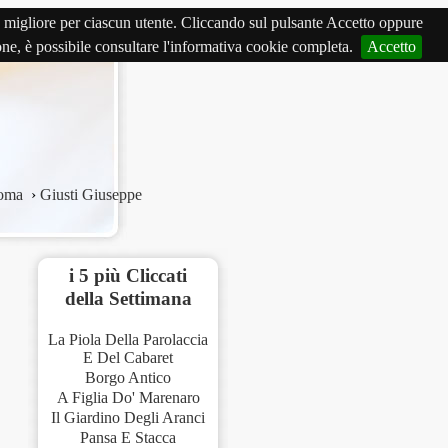
izio migliore per ciascun utente. Cliccando sul pulsante Accetto oppure
ione, è possibile consultare l'informativa cookie completa.
Accetto
oma
›
Giusti Giuseppe
i 5 più Cliccati
della Settimana
La Piola Della Parolaccia
E Del Cabaret
Borgo Antico
A Figlia Do' Marenaro
Il Giardino Degli Aranci
Pansa E Stacca