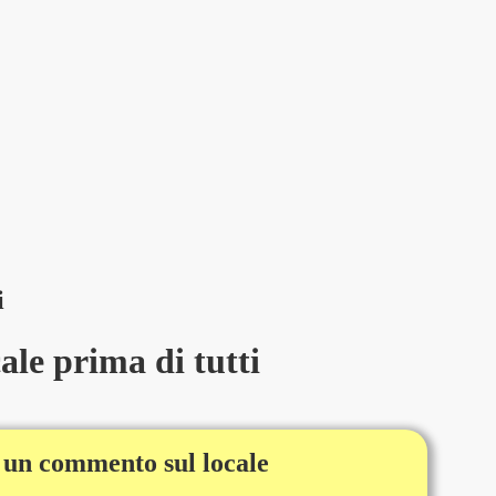
i
le prima di tutti
 un commento sul locale