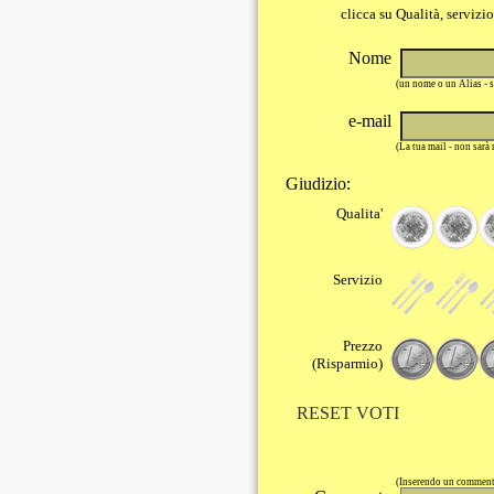
clicca su Qualità, servizi
Nome
(un nome o un Alias - 
e-mail
(La tua mail - non sarà
Giudizio:
Qualita'
Servizio
Prezzo
(Risparmio)
RESET VOTI
(Inserendo un commento