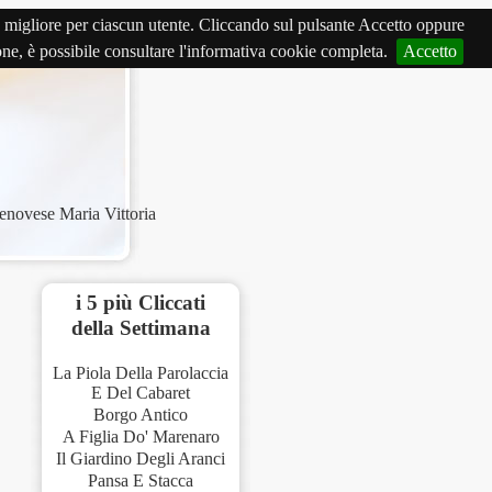
izio migliore per ciascun utente. Cliccando sul pulsante Accetto oppure
ione, è possibile consultare l'informativa cookie completa.
Accetto
enovese Maria Vittoria
i 5 più Cliccati
della Settimana
La Piola Della Parolaccia
E Del Cabaret
Borgo Antico
A Figlia Do' Marenaro
Il Giardino Degli Aranci
Pansa E Stacca