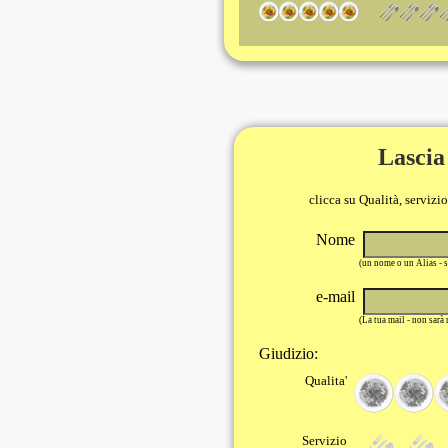
Lascia
clicca su Qualità, servizi
Nome
(un nome o un Alias - 
e-mail
(La tua mail - non sarà
Giudizio:
Qualita'
Servizio