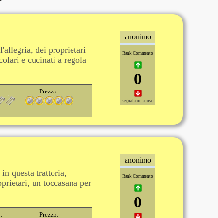
anonimo
l'allegria, dei proprietari
Rank Commento
olari e cucinati a regola
0
o:
Prezzo:
segnala un abuso
anonimo
in questa trattoria,
Rank Commento
roprietari, un toccasana per
0
o:
Prezzo: