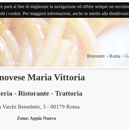
terze parti al fine di migliorare la navigazione ed offrire sempre un serv
 tutti i cookie. Per maggiori informazioni, anche in merito alla disattivaz
Ristoranti
›
Roma
›
G
novese Maria Vittoria
eria
-
Ristorante
-
Trattoria
a Varchi Benedetto, 3 - 00179 Roma
Zona: Appia Nuova