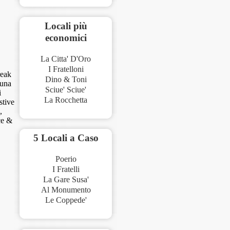
Locali più
economici
La Citta' D'Oro
I Fratelloni
reak
Dino & Toni
 una
Sciue' Sciue'
i
La Rocchetta
stive
,
ce &
5 Locali a Caso
Poerio
I Fratelli
La Gare Susa'
Al Monumento
Le Coppede'