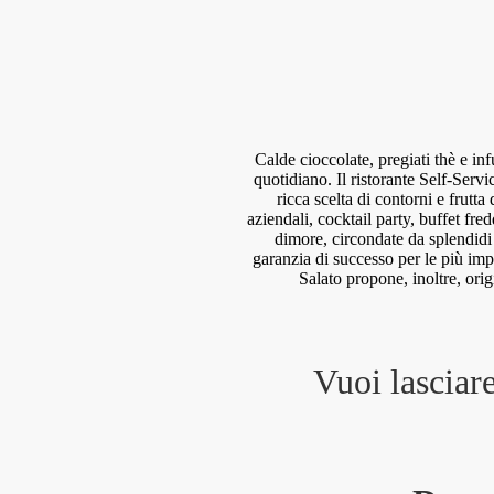
Calde cioccolate, pregiati thè e inf
quotidiano. Il ristorante Self-Ser
ricca scelta di contorni e frutta
aziendali, cocktail party, buffet fre
dimore, circondate da splendidi p
garanzia di successo per le più im
Salato propone, inoltre, origi
Vuoi lasciar