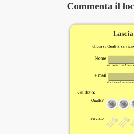
Commenta il loca
Lascia
clicca su Qualità, servizi
Nome
(un nome o un Alias - 
e-mail
(La tua mail - non sarà
Giudizio:
Qualita'
Servizio