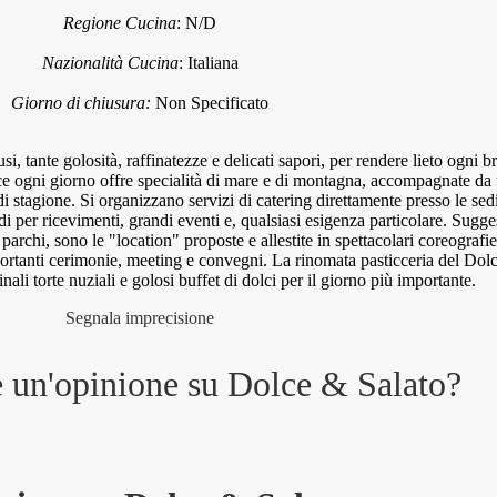
Regione Cucina
:
N/D
Nazionalità Cucina
:
Italiana
Giorno di chiusura:
Non Specificato
usi, tante golosità, raffinatezze e delicati sapori, per rendere lieto ogni b
vice ogni giorno offre specialità di mare e di montagna, accompagnate da
 di stagione. Si organizzano servizi di catering direttamente presso le sed
ddi per ricevimenti, grandi eventi e, qualsiasi esigenza particolare. Sugge
archi, sono le "location" proposte e allestite in spettacolari coreografie
portanti cerimonie, meeting e convegni. La rinomata pasticceria del Dol
nali torte nuziali e golosi buffet di dolci per il giorno più importante.
Segnala imprecisione
e un'opinione su
Dolce & Salato
?