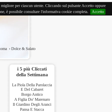
izio migliore per ciascun utente. Cliccando sul pulsante Accetto oppure
ione, è possibile consultare l'informativa cookie completa.
Accetto
oma
›
Dolce & Salato
i 5 più Cliccati
della Settimana
La Piola Della Parolaccia
E Del Cabaret
Borgo Antico
A Figlia Do' Marenaro
Il Giardino Degli Aranci
Pansa E Stacca