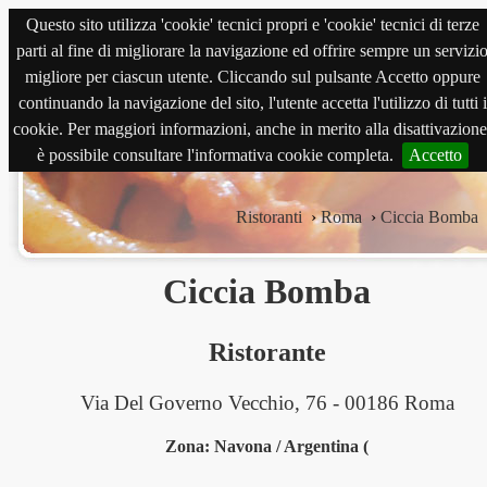
Questo sito utilizza 'cookie' tecnici propri e 'cookie' tecnici di terze
magnabene.com
parti al fine di migliorare la navigazione ed offrire sempre un servizi
migliore per ciascun utente. Cliccando sul pulsante Accetto oppure
continuando la navigazione del sito, l'utente accetta l'utilizzo di tutti i
cookie. Per maggiori informazioni, anche in merito alla disattivazione
è possibile consultare l'informativa cookie completa.
Accetto
Ristoranti
›
Roma
›
Ciccia Bomba
Ciccia Bomba
Ristorante
Via Del Governo Vecchio, 76 - 00186 Roma
Zona: Navona / Argentina (