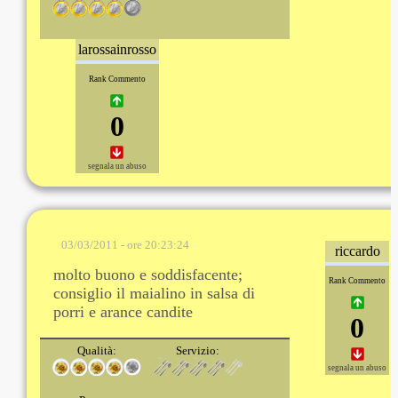
larossainrosso
Rank Commento
0
segnala un abuso
03/03/2011 - ore 20:23:24
riccardo
molto buono e soddisfacente;
Rank Commento
consiglio il maialino in salsa di
porri e arance candite
0
Qualità:
Servizio:
segnala un abuso