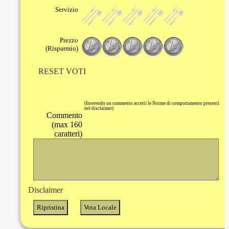
Servizio
Prezzo
(Risparmio)
RESET VOTI
(Inserendo un commento accetti le Norme di comportamento presenti
nel disclaimer)
Commento
(max 160
caratteri)
Disclaimer