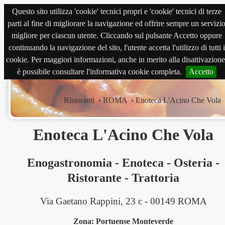
Questo sito utilizza 'cookie' tecnici propri e 'cookie' tecnici di terze
magnabene.com
parti al fine di migliorare la navigazione ed offrire sempre un servizi
migliore per ciascun utente. Cliccando sul pulsante Accetto oppure
continuando la navigazione del sito, l'utente accetta l'utilizzo di tutti i
cookie. Per maggiori informazioni, anche in merito alla disattivazione
è possibile consultare l'informativa cookie completa.
Accetto
Ristoranti
›
ROMA
›
Enoteca L'Acino Che Vola
Enoteca L'Acino Che Vola
Enogastronomia
-
Enoteca
-
Osteria
-
Ristorante
-
Trattoria
Via Gaetano Rappini, 23 c - 00149 ROMA
Zona: Portuense Monteverde