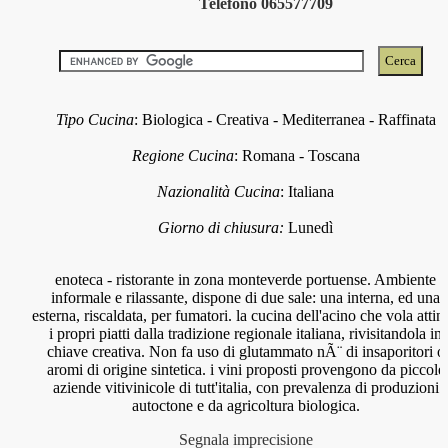
Telefono 065577709
Tipo Cucina
:
Biologica
-
Creativa
-
Mediterranea
-
Raffinata
Regione Cucina
:
Romana
-
Toscana
Nazionalità Cucina
:
Italiana
Giorno di chiusura:
Lunedì
enoteca - ristorante in zona monteverde portuense. Ambiente
informale e rilassante, dispone di due sale: una interna, ed una
esterna, riscaldata, per fumatori. la cucina dell'acino che vola attin
i propri piatti dalla tradizione regionale italiana, rivisitandola in
chiave creativa. Non fa uso di glutammato nÃ¨ di insaporitori o
aromi di origine sintetica. i vini proposti provengono da piccole
aziende vitivinicole di tutt'italia, con prevalenza di produzioni
autoctone e da agricoltura biologica.
Segnala imprecisione