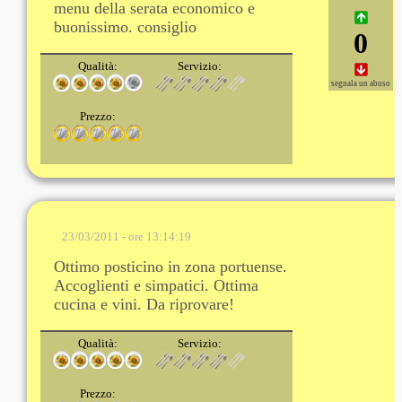
menu della serata economico e
buonissimo. consiglio
0
Qualità:
Servizio:
segnala un abuso
Prezzo:
23/03/2011 - ore 13:14:19
Ottimo posticino in zona portuense.
Accoglienti e simpatici. Ottima
cucina e vini. Da riprovare!
Qualità:
Servizio:
Prezzo: