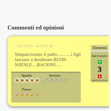
Commenti ed opinioni
24/12/2011 - ore 16:42:46
Eleonora
Simpaticissimo il padre...........i figli
Rank Commento
lasciano a desiderare.BUON
NATALE....BACIONI.....
3
Qualità:
Servizio:
segnala un abuso
Prezzo: