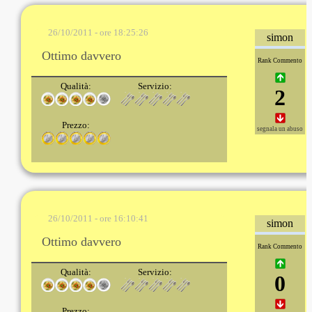
26/10/2011 - ore 18:25:26
simon
Ottimo davvero
Rank Commento
Qualità:
Servizio:
2
Prezzo:
segnala un abuso
26/10/2011 - ore 16:10:41
simon
Ottimo davvero
Rank Commento
Qualità:
Servizio:
0
Prezzo: