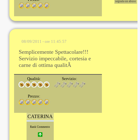
segnala un abuso
08/09/2011 - ore 11:45:57
Semplicemente Spettacolare!!!
Servizio impeccabile, cortesia e
carne di ottima qualitÃ
Qualità:
Servizio:
Prezzo:
CATERINA
Rank Commento