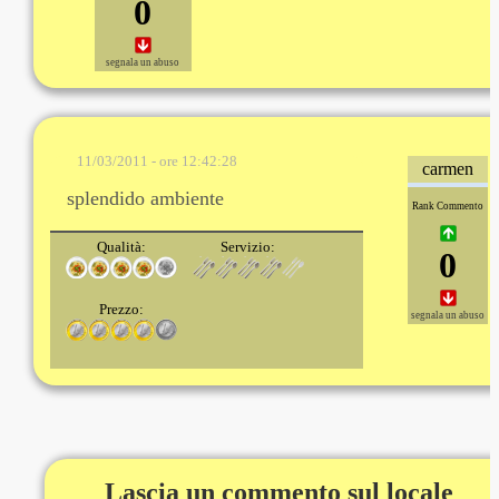
0
segnala un abuso
11/03/2011 - ore 12:42:28
carmen
splendido ambiente
Rank Commento
Qualità:
Servizio:
0
Prezzo:
segnala un abuso
Lascia un commento sul locale