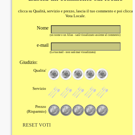
clicca su Qualità, servizio e prezzo, lascia il tuo commento e poi clicca
Vota Locale.
Nome
(un nome o un Alias - sarà visualizzato assieme al commento)
e-mail
(La tua mail - non sarà mai visualizzata)
Giudizio:
Qualita'
Servizio
Prezzo
(Risparmio)
RESET VOTI