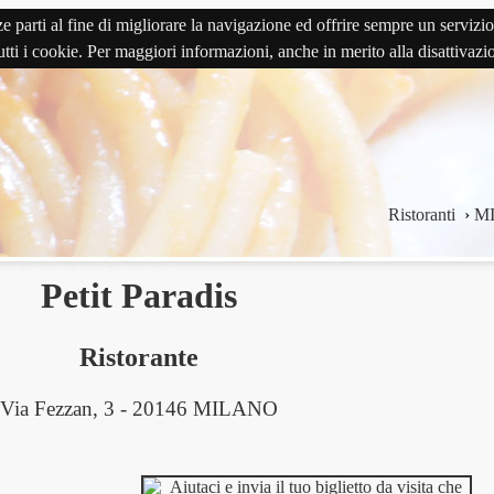
terze parti al fine di migliorare la navigazione ed offrire sempre un serv
 tutti i cookie. Per maggiori informazioni, anche in merito alla disattivaz
Ristoranti
›
M
Petit Paradis
Ristorante
Via Fezzan, 3 - 20146 MILANO