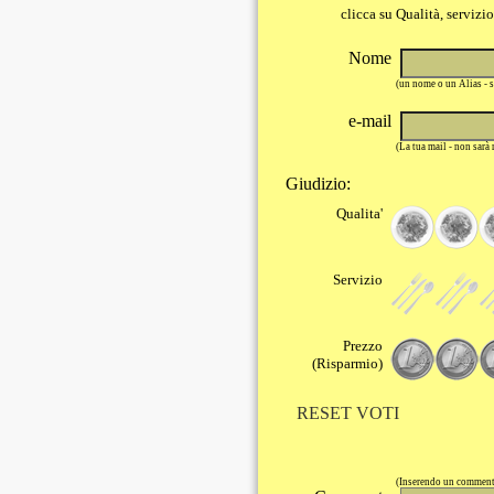
clicca su Qualità, servizi
Nome
(un nome o un Alias - 
e-mail
(La tua mail - non sarà
Giudizio:
Qualita'
Servizio
Prezzo
(Risparmio)
RESET VOTI
(Inserendo un commento