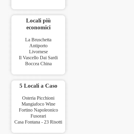
Locali più
economici
La Bruschetta
Antiporto
Livornese
Il Vascello Dai Sardi
Boccea China
5 Locali a Caso
Osteria Picchioni
Mangiafoco Wine
Fortino Napoleonico
Fusorari
Casa Fontana - 23 Risotti