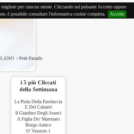
izio migliore per ciascun utente. Cliccando sul pulsante Accetto oppure
ione, è possibile consultare l'informativa cookie completa.
Accetto
ILANO
›
Petit Paradis
i 5 più Cliccati
della Settimana
La Piola Della Parolaccia
E Del Cabaret
Il Giardino Degli Aranci
A Figlia Do' Marenaro
Borgo Antico
O' Vesuvio 1