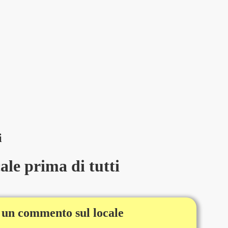
i
le prima di tutti
 un commento sul locale