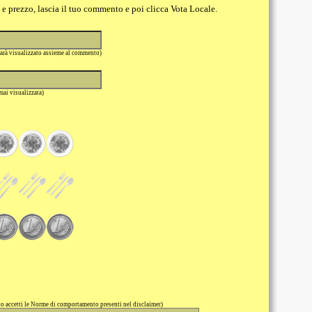
o e prezzo, lascia il tuo commento e poi clicca Vota Locale.
sarà visualizzato assieme al commento)
 mai visualizzata)
 accetti le Norme di comportamento presenti nel disclaimer)