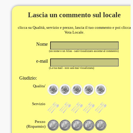
Lascia un commento sul locale
clicca su Qualità, servizio e prezzo, lascia il tuo commento e poi clicca
Vota Locale.
Nome
(un nome o un Alias - sarà visualizzato assieme al commento)
e-mail
(La tua mail - non sarà mai visualizzata)
Giudizio:
Qualita'
Servizio
Prezzo
(Risparmio)