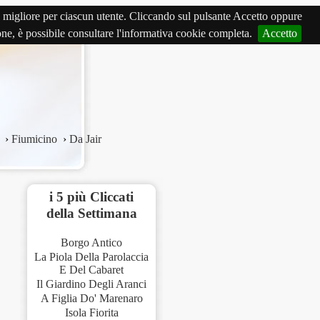
izio migliore per ciascun utente. Cliccando sul pulsante Accetto oppure
ione, è possibile consultare l'informativa cookie completa.
Accetto
›
Fiumicino
›
Da Jair
i 5 più Cliccati
della Settimana
Borgo Antico
La Piola Della Parolaccia
E Del Cabaret
Il Giardino Degli Aranci
A Figlia Do' Marenaro
Isola Fiorita