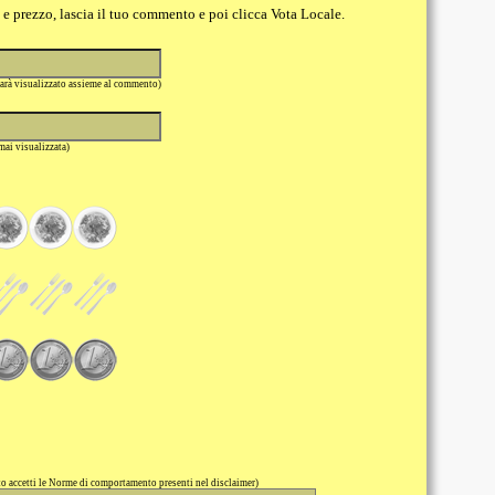
o e prezzo, lascia il tuo commento e poi clicca Vota Locale.
sarà visualizzato assieme al commento)
 mai visualizzata)
 accetti le Norme di comportamento presenti nel disclaimer)