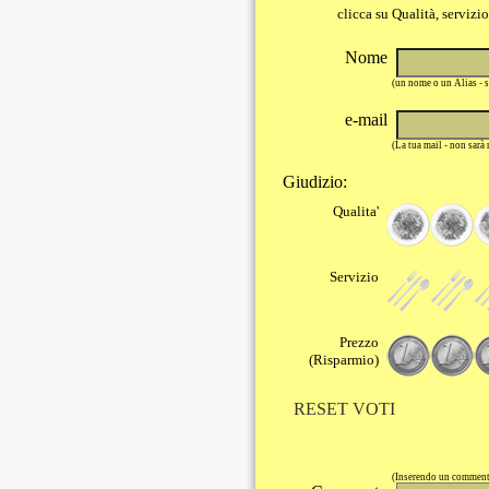
clicca su Qualità, servizi
Nome
(un nome o un Alias - 
e-mail
(La tua mail - non sarà
Giudizio:
Qualita'
Servizio
Prezzo
(Risparmio)
RESET VOTI
(Inserendo un commento