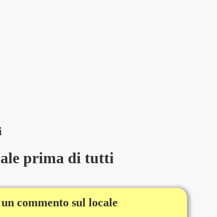
i
le prima di tutti
 un commento sul locale