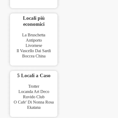
Locali più
economici
La Bruschetta
Antiporto
Livornese
Il Vascello Dai Sardi
Boccea China
5 Locali a Caso
Trotter
Locanda Art Deco
Ruvido Club
O Cafe' Di Nonna Rosa
Ekatana