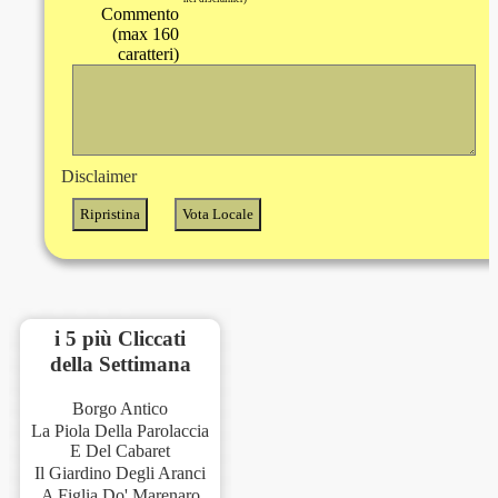
Commento
(max 160
caratteri)
Disclaimer
i 5 più Cliccati
della Settimana
Borgo Antico
La Piola Della Parolaccia
E Del Cabaret
Il Giardino Degli Aranci
A Figlia Do' Marenaro