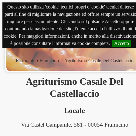
Questo sito utilizza 'cookie' tecnici propri e 'cookie' tecnici di terze
magnabene.com
parti al fine di migliorare la navigazione ed offrire sempre un servizi
migliore per ciascun utente. Cliccando sul pulsante Accetto oppure
continuando la navigazione del sito, l'utente accetta l'utilizzo di tutti i
cookie. Per maggiori informazioni, anche in merito alla disattivazione
è possibile consultare l'informativa cookie completa.
Accetto
Ristoranti
›
Fiumicino
›
Agriturismo Casale Del Castellaccio
Agriturismo Casale Del
Castellaccio
Locale
Via Castel Campanile, 581 - 00054 Fiumicino