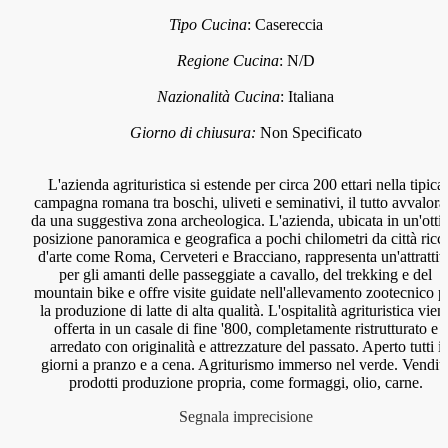
Tipo Cucina
:
Casereccia
Regione Cucina
:
N/D
Nazionalità Cucina
:
Italiana
Giorno di chiusura:
Non Specificato
L'azienda agrituristica si estende per circa 200 ettari nella tipica
campagna romana tra boschi, uliveti e seminativi, il tutto avvalora
da una suggestiva zona archeologica. L'azienda, ubicata in un'otti
posizione panoramica e geografica a pochi chilometri da città ricc
d'arte come Roma, Cerveteri e Bracciano, rappresenta un'attrattiv
per gli amanti delle passeggiate a cavallo, del trekking e del
mountain bike e offre visite guidate nell'allevamento zootecnico p
la produzione di latte di alta qualità. L'ospitalità agrituristica vien
offerta in un casale di fine '800, completamente ristrutturato e
arredato con originalità e attrezzature del passato. Aperto tutti i
giorni a pranzo e a cena. Agriturismo immerso nel verde. Vendit
prodotti produzione propria, come formaggi, olio, carne.
Segnala imprecisione