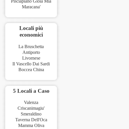
Pisciapiano Gioia Mia
Maracana'
Locali più
economici
La Bruschetta
Antiporto
Livornese
Il Vascello Dai Sardi
Boccea China
5 Locali a Caso
Valenza
Criscanimagiu'
Smeraldino
Taverna Dell'Oca
Mamma Oliva