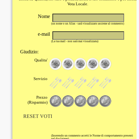
Vota Locale.
Nome
(un nome o un Alias - sarà visualizzato assieme al commento)
e-mail
(La tua mail - non sarà mai visualizzata)
Giudizio:
Qualita'
Servizio
Prezzo
(Risparmio)
RESET VOTI
(Inserendo un commento accetti le Norme di comportamento presenti
nel disclaimer)