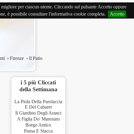
izio migliore per ciascun utente. Cliccando sul pulsante Accetto oppure
ione, è possibile consultare l'informativa cookie completa.
Accetto
nti
›
Firenze
›
Il Patio
i 5 più Cliccati
della Settimana
La Piola Della Parolaccia
E Del Cabaret
Il Giardino Degli Aranci
A Figlia Do' Marenaro
Borgo Antico
Pansa E Stacca