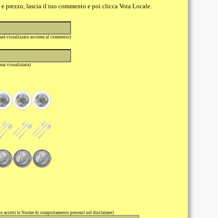
o e prezzo, lascia il tuo commento e poi clicca Vota Locale.
sarà visualizzato assieme al commento)
 mai visualizzata)
 accetti le Norme di comportamento presenti nel disclaimer)