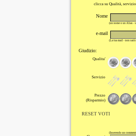
clicca su Qualità, servizi
Nome
(un nome o un Alias - 
e-mail
(La tua mail - non sarà
Giudizio:
Qualita'
Servizio
Prezzo
(Risparmio)
RESET VOTI
(Inserendo un commento