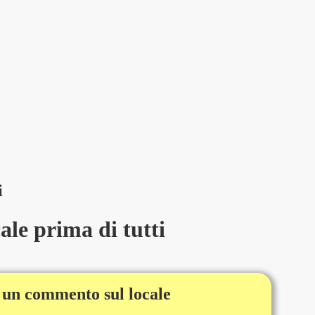
i
le prima di tutti
 un commento sul locale