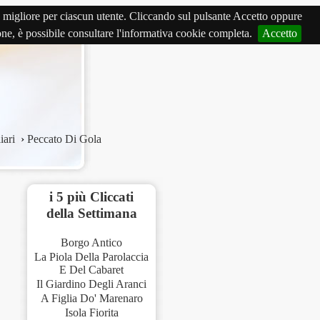
izio migliore per ciascun utente. Cliccando sul pulsante Accetto oppure
ione, è possibile consultare l'informativa cookie completa.
Accetto
iari
›
Peccato Di Gola
i 5 più Cliccati
della Settimana
Borgo Antico
La Piola Della Parolaccia
E Del Cabaret
Il Giardino Degli Aranci
A Figlia Do' Marenaro
Isola Fiorita