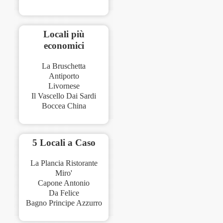
Locali più
economici
La Bruschetta
Antiporto
Livornese
Il Vascello Dai Sardi
Boccea China
5 Locali a Caso
La Plancia Ristorante
Miro'
Capone Antonio
Da Felice
Bagno Principe Azzurro