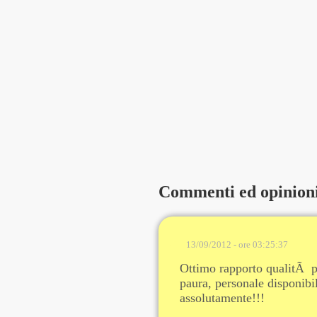
Commenti ed opinion
13/09/2012 - ore 03:25:37
Ottimo rapporto qualitÃ 
paura, personale disponibi
assolutamente!!!