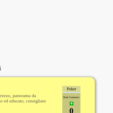
i
Poker
prezzo, panorama da
Rank Commento
le ed educato, consigliato
0