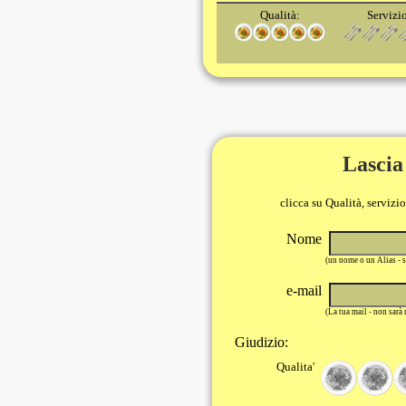
Qualità:
Servizi
Lascia
clicca su Qualità, servizi
Nome
(un nome o un Alias - 
e-mail
(La tua mail - non sarà
Giudizio:
Qualita'