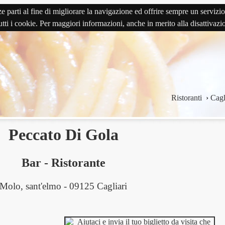
terze parti al fine di migliorare la navigazione ed offrire sempre un serv
 tutti i cookie. Per maggiori informazioni, anche in merito alla disattivaz
Ristoranti
›
Cagl
Peccato Di Gola
Bar
-
Ristorante
Molo, sant'elmo - 09125 Cagliari