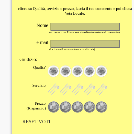
clicca su Qualità, servizio e prezzo, lascia il tuo commento e poi clicca
Vota Locale.
Nome
(un nome o un Alias - sarà visualizzato assieme al commento)
e-mail
(La tua mail - non sarà mai visualizzata)
Giudizio:
Qualita'
Servizio
Prezzo
(Risparmio)
RESET VOTI