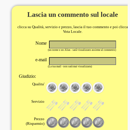
Lascia un commento sul locale
clicca su Qualità, servizio e prezzo, lascia il tuo commento e poi clicca
Vota Locale.
Nome
(un nome o un Alias - sarà visualizzato assieme al commento)
e-mail
(La tua mail - non sarà mai visualizzata)
Giudizio:
Qualita'
Servizio
Prezzo
(Risparmio)