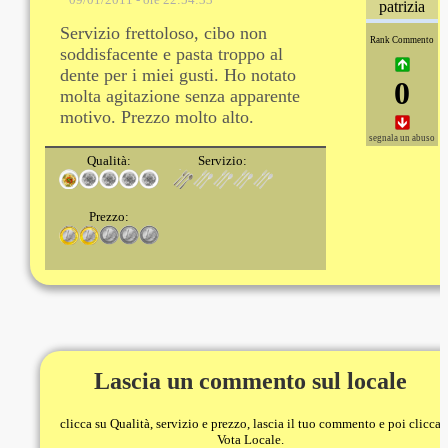
patrizia
Servizio frettoloso, cibo non
Rank Commento
soddisfacente e pasta troppo al
dente per i miei gusti. Ho notato
0
molta agitazione senza apparente
motivo. Prezzo molto alto.
segnala un abuso
Qualità:
Servizio:
Prezzo:
Lascia un commento sul locale
clicca su Qualità, servizio e prezzo, lascia il tuo commento e poi clicca
Vota Locale.