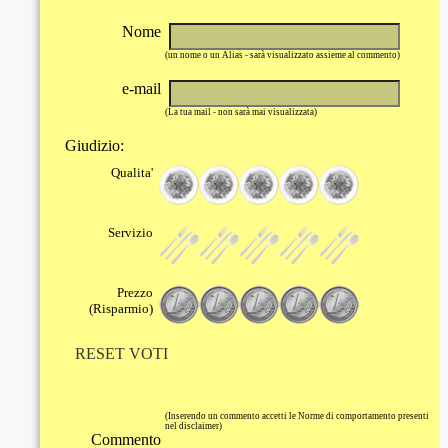
Nome
(un nome o un Alias - sarà visualizzato assieme al commento)
e-mail
(La tua mail - non sarà mai visualizzata)
Giudizio:
Qualita'
Servizio
Prezzo
(Risparmio)
RESET VOTI
(Inserendo un commento accetti le Norme di comportamento presenti
nel disclaimer)
Commento