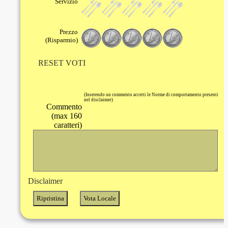
Servizio
Prezzo
(Risparmio)
RESET VOTI
(Inserendo un commento accetti le Norme di comportamento presenti
nel disclaimer)
Commento
(max 160
caratteri)
Disclaimer