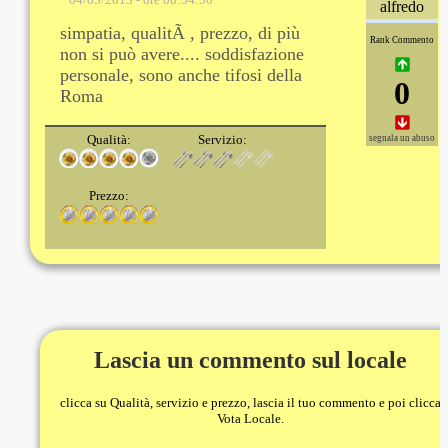
alfredo
simpatia, qualitÃ , prezzo, di più
Rank Commento
non si può avere.... soddisfazione
personale, sono anche tifosi della
0
Roma
Qualità:
Servizio:
segnala un abuso
Prezzo:
Lascia un commento sul locale
clicca su Qualità, servizio e prezzo, lascia il tuo commento e poi clicca
Vota Locale.