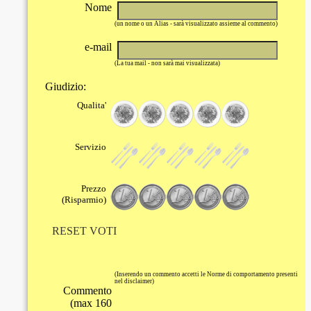
Nome
(un nome o un Alias - sarà visualizzato assieme al commento)
e-mail
(La tua mail - non sarà mai visualizzata)
Giudizio:
Qualita'
Servizio
Prezzo
(Risparmio)
RESET VOTI
(Inserendo un commento accetti le Norme di comportamento presenti
nel disclaimer)
Commento
(max 160