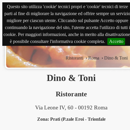
Questo sito utilizza 'cookie' tecnici propri e 'cookie' tecnici di terze
magnabene.com
parti al fine di migliorare la navigazione ed offrire sempre un servizi
migliore per ciascun utente. Cliccando sul pulsante Accetto oppure
continuando la navigazione del sito, l'utente accetta l'utilizzo di tutti i
cookie. Per maggiori informazioni, anche in merito alla disattivazione
è possibile consultare l'informativa cookie completa.
Accetto
Ristoranti
›
Roma
›
Dino & Toni
Dino & Toni
Ristorante
Via Leone IV, 60 - 00192 Roma
Zona: Prati (P.zale Eroi - Trionfale