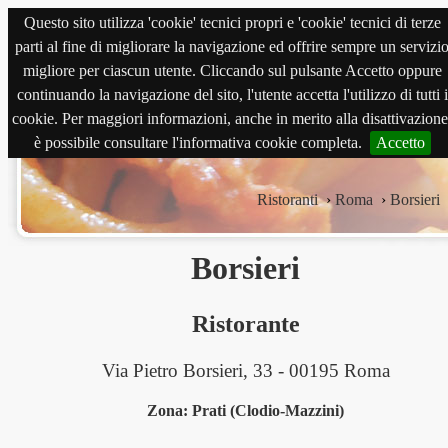
Questo sito utilizza 'cookie' tecnici propri e 'cookie' tecnici di terze
magnabene.com
parti al fine di migliorare la navigazione ed offrire sempre un servizi
migliore per ciascun utente. Cliccando sul pulsante Accetto oppure
continuando la navigazione del sito, l'utente accetta l'utilizzo di tutti i
cookie. Per maggiori informazioni, anche in merito alla disattivazione
è possibile consultare l'informativa cookie completa.
Accetto
Ristoranti
›
Roma
›
Borsieri
Borsieri
Ristorante
Via Pietro Borsieri, 33 - 00195 Roma
Zona: Prati (Clodio-Mazzini)