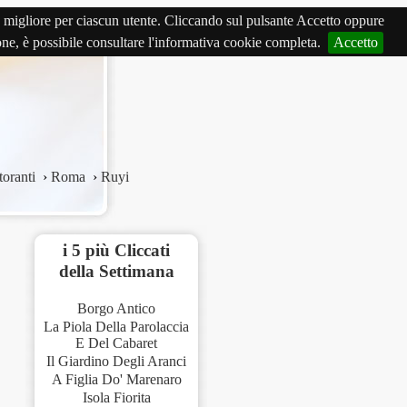
izio migliore per ciascun utente. Cliccando sul pulsante Accetto oppure
ione, è possibile consultare l'informativa cookie completa.
Accetto
toranti
›
Roma
›
Ruyi
i 5 più Cliccati
della Settimana
Borgo Antico
La Piola Della Parolaccia
E Del Cabaret
Il Giardino Degli Aranci
A Figlia Do' Marenaro
Isola Fiorita