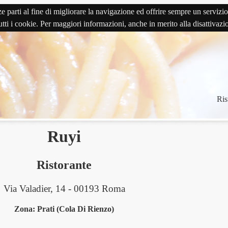
terze parti al fine di migliorare la navigazione ed offrire sempre un serv
 tutti i cookie. Per maggiori informazioni, anche in merito alla disattivaz
Ris
Ruyi
Ristorante
Via Valadier, 14 - 00193 Roma
Zona: Prati (Cola Di Rienzo)