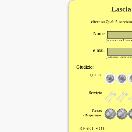
Lascia
clicca su Qualità, servizi
Nome
(un nome o un Alias - 
e-mail
(La tua mail - non sarà
Giudizio:
Qualita'
Servizio
Prezzo
(Risparmio)
RESET VOTI