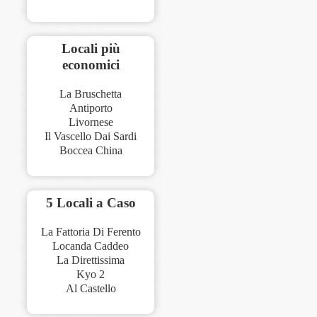
Locali più
economici
La Bruschetta
Antiporto
Livornese
Il Vascello Dai Sardi
Boccea China
5 Locali a Caso
La Fattoria Di Ferento
Locanda Caddeo
La Direttissima
Kyo 2
Al Castello