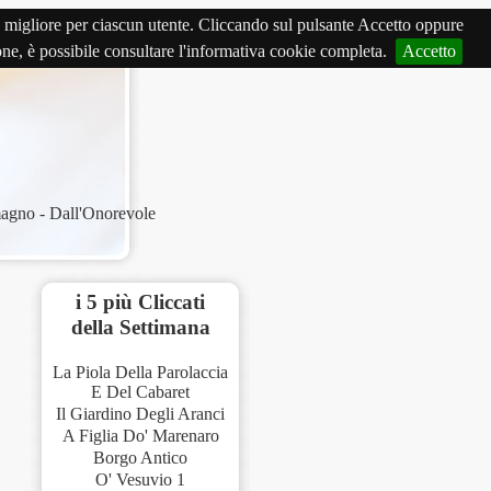
izio migliore per ciascun utente. Cliccando sul pulsante Accetto oppure
ione, è possibile consultare l'informativa cookie completa.
Accetto
gno - Dall'Onorevole
i 5 più Cliccati
della Settimana
La Piola Della Parolaccia
E Del Cabaret
Il Giardino Degli Aranci
A Figlia Do' Marenaro
Borgo Antico
O' Vesuvio 1