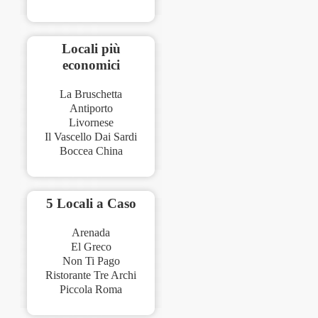
Locali più
economici
La Bruschetta
Antiporto
Livornese
Il Vascello Dai Sardi
Boccea China
5 Locali a Caso
Arenada
El Greco
Non Ti Pago
Ristorante Tre Archi
Piccola Roma