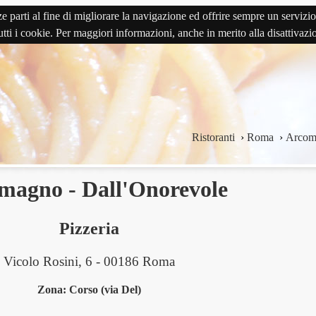
terze parti al fine di migliorare la navigazione ed offrire sempre un serv
 tutti i cookie. Per maggiori informazioni, anche in merito alla disattivaz
Ristoranti
›
Roma
›
Arcoma
magno - Dall'Onorevole
Pizzeria
Vicolo Rosini, 6 - 00186 Roma
Zona: Corso (via Del)