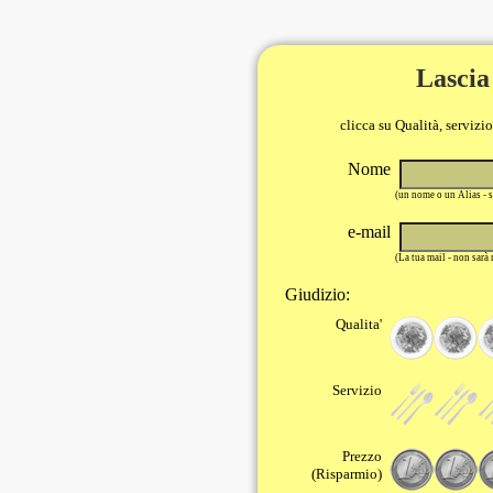
Lascia
clicca su Qualità, servizi
Nome
(un nome o un Alias - 
e-mail
(La tua mail - non sarà
Giudizio:
Qualita'
Servizio
Prezzo
(Risparmio)