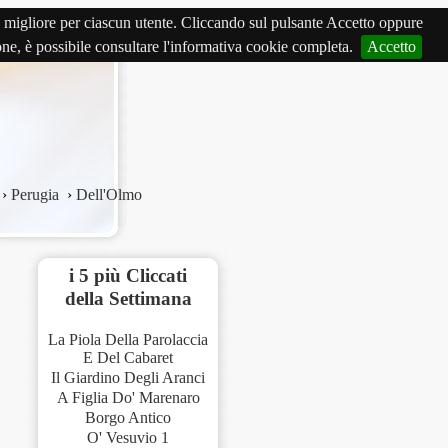
izio migliore per ciascun utente. Cliccando sul pulsante Accetto oppure
ione, è possibile consultare l'informativa cookie completa.
Accetto
›
Perugia
›
Dell'Olmo
i 5 più Cliccati
della Settimana
La Piola Della Parolaccia
E Del Cabaret
Il Giardino Degli Aranci
A Figlia Do' Marenaro
Borgo Antico
O' Vesuvio 1