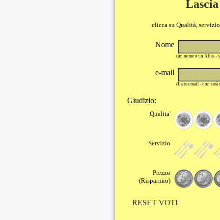
Lascia
clicca su Qualità, servizi
Nome
(un nome o un Alias - 
e-mail
(La tua mail - non sarà
Giudizio:
Qualita'
Servizio
Prezzo
(Risparmio)
RESET VOTI