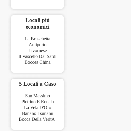
Locali più
economici
La Bruschetta
Antiporto
Livornese
Il Vascello Dai Sardi
Boccea China
5 Locali a Caso
San Massimo
Pietrino E Renata
La Vela D'Oro
Banano Tsunami
Bocca Della VeritÃ