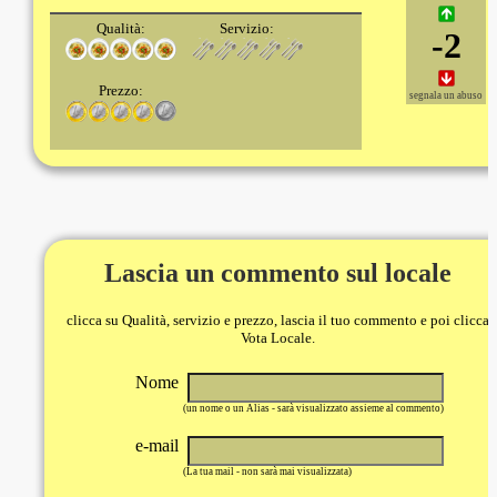
Qualità:
Servizio:
-2
Prezzo:
segnala un abuso
Lascia un commento sul locale
clicca su Qualità, servizio e prezzo, lascia il tuo commento e poi clicca
Vota Locale.
Nome
(un nome o un Alias - sarà visualizzato assieme al commento)
e-mail
(La tua mail - non sarà mai visualizzata)