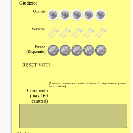
Giudizio:
Qualita'
Servizio
Prezzo
(Risparmio)
RESET VOTI
(Inserendo un commento accetti le Norme di comportamento presenti
nel disclaimer)
Commento
(max 160
caratteri)