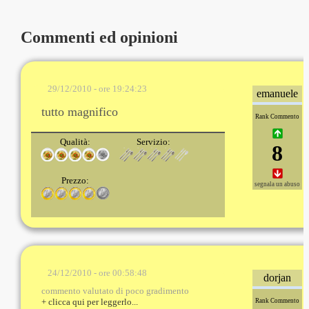
Commenti ed opinioni
29/12/2010 - ore 19:24:23
emanuele
tutto magnifico
Rank Commento
Qualità:
Servizio:
8
Prezzo:
segnala un abuso
24/12/2010 - ore 00:58:48
dorjan
commento valutato di poco gradimento
+ clicca qui per leggerlo...
Rank Commento