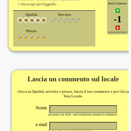
+ clicca qui per leggerlo...
Rank Commento
Qualità:
Servizio:
-1
Prezzo:
segnala un abuso
Lascia un commento sul locale
clicca su Qualità, servizio e prezzo, lascia il tuo commento e poi clicca
Vota Locale.
Nome
(un nome o un Alias - sarà visualizzato assieme al commento)
e-mail