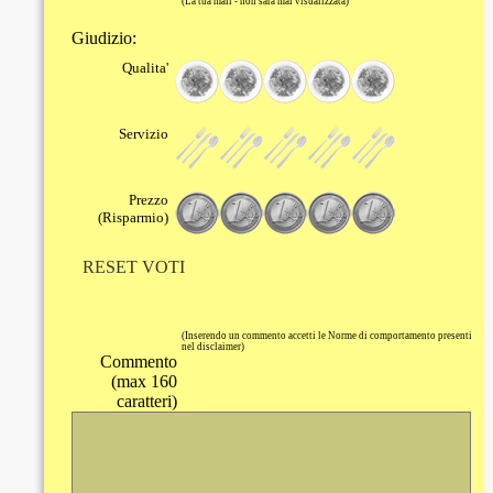
(La tua mail - non sarà mai visualizzata)
Giudizio:
Qualita'
Servizio
Prezzo
(Risparmio)
RESET VOTI
(Inserendo un commento accetti le Norme di comportamento presenti
nel disclaimer)
Commento
(max 160
caratteri)