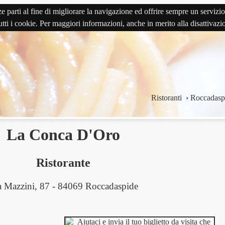
terze parti al fine di migliorare la navigazione ed offrire sempre un serv
 tutti i cookie. Per maggiori informazioni, anche in merito alla disattivaz
Ristoranti
›
Roccadasp
La Conca D'Oro
Ristorante
a Mazzini, 87 - 84069 Roccadaspide