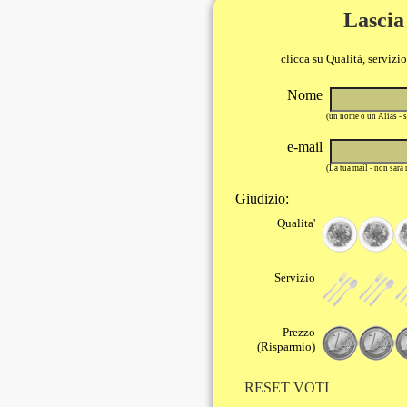
Lascia
clicca su Qualità, servizi
Nome
(un nome o un Alias - 
e-mail
(La tua mail - non sarà
Giudizio:
Qualita'
Servizio
Prezzo
(Risparmio)
RESET VOTI