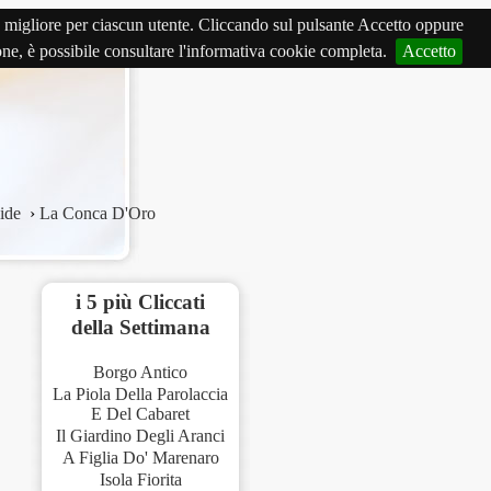
izio migliore per ciascun utente. Cliccando sul pulsante Accetto oppure
ione, è possibile consultare l'informativa cookie completa.
Accetto
ide
›
La Conca D'Oro
i 5 più Cliccati
della Settimana
Borgo Antico
La Piola Della Parolaccia
E Del Cabaret
Il Giardino Degli Aranci
A Figlia Do' Marenaro
Isola Fiorita