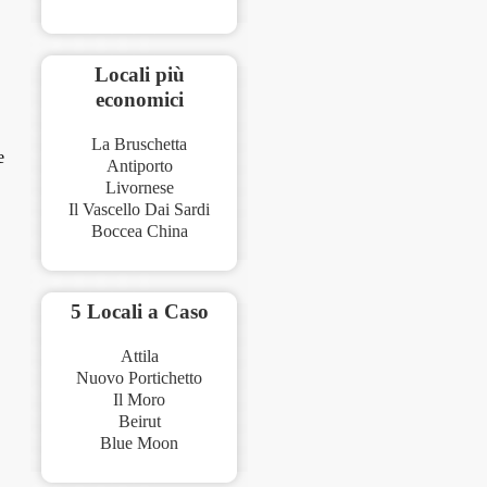
Locali più
economici
La Bruschetta
e
Antiporto
Livornese
Il Vascello Dai Sardi
Boccea China
5 Locali a Caso
Attila
Nuovo Portichetto
Il Moro
Beirut
Blue Moon